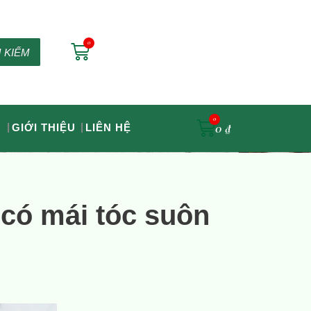
0
₫
M KIẾM
0
₫
G
GIỚI THIỆU
LIÊN HỆ
 có mái tóc suôn