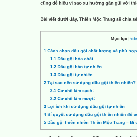
cũng dễ hiểu vì sao xu hướng gần gũi với thi
Bài viết dưới đây,
Thiên Mộc Trang
sẽ chia s
Mục lục
[
hide
1
Cách chọn dầu gội chất lượng và phù hợp
1.1
Dầu gội hóa chất
1.2
Dầu gội bán tự nhiên
1.3
Dầu gội tự nhiên
2
Tại sao nên sử dụng dầu gội thiên nhiên?
2.1
Cơ chế làm sạch:
2.2
Cơ chế làm mượt:
3
Lợi ích khi sử dụng dầu gội tự nhiên
4
Bí quyết sử dụng dầu gội thiên nhiên để 
5
Dầu gội thiên nhiên Thiên Mộc Trang – Bí