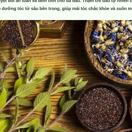
yệt đối an toàn và lành tính cho da đầu. Thậm chí dầu tự nhiên
p dưỡng tóc từ sâu bên trong, giúp mái tóc chắc khỏe và suôn 